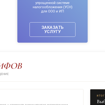
упрощенной системе
налогообложения (УСН)
для ООО и ИП
ЗАКАЗАТЬ
УСЛУГУ
ИФОВ
ДЕНИЕ
ИТО
Выб