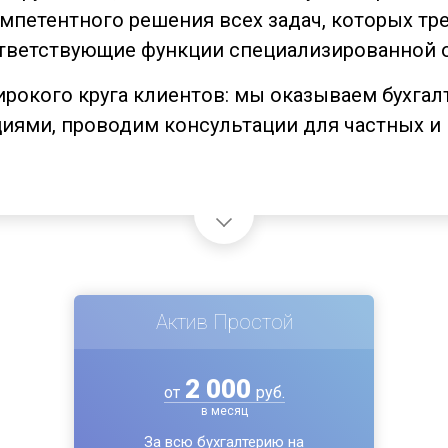
петентного решения всех задач, которых треб
тветствующие функции специализированной о
окого круга клиентов: мы оказываем бухгалт
иями, проводим консультации для частных и
Актив Простой
2 000
от
руб.
в месяц
За всю бухгалтерию на