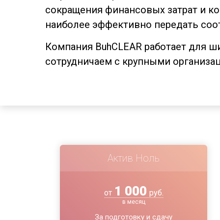
сокращения финансовых затрат и ком
наиболее эффективно передать соо
Компания BuhCLEAR работает для шир
сотрудничаем с крупными организац
Актив Ноль
1 000
от
руб.
в месяц
За подготовку и сдачу