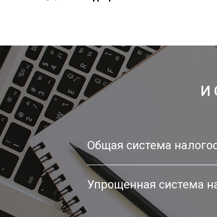
И
Общая система налого
Упрощенная система н